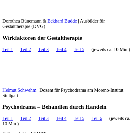
Dorothea Bünemann &
Eckhard Budde
| Ausbilder für
Gestalttherapie (DVG)
Wirkfaktoren der Gestaltherapie
Teil 1
Teil 2
Teil 3
Teil 4
Teil 5
(jeweils ca. 10 Min.)
Helmut Schwehm
| Dozent für Psychodrama am Moreno-Institut
Stuttgart
Psychodrama – Behandlen durch Handeln
Teil 1
Teil 2
Teil 3
Teil 4
Teil 5
Teil 6
(jeweils ca.
10 Min.)