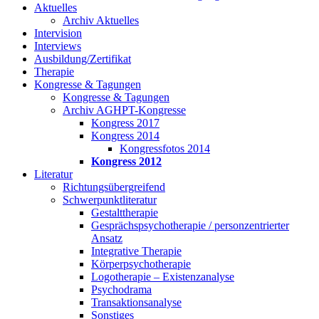
Aktuelles
Archiv Aktuelles
Intervision
Interviews
Ausbildung/Zertifikat
Therapie
Kongresse & Tagungen
Kongresse & Tagungen
Archiv AGHPT-Kongresse
Kongress 2017
Kongress 2014
Kongressfotos 2014
Kongress 2012
Literatur
Richtungsübergreifend
Schwerpunktliteratur
Gestalttherapie
Gesprächspsychotherapie / personzentrierter
Ansatz
Integrative Therapie
Körperpsychotherapie
Logotherapie – Existenzanalyse
Psychodrama
Transaktionsanalyse
Sonstiges