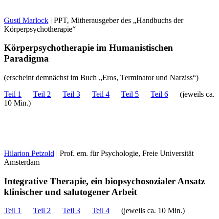
Gustl Marlock
| PPT, Mitherausgeber des „Handbuchs der
Körperpsychotherapie“
Körperpsychotherapie im Humanistischen
Paradigma
(erscheint demnächst im Buch „Eros, Terminator und Narziss“)
Teil 1
Teil 2
Teil 3
Teil 4
Teil 5
Teil 6
(jeweils ca.
10 Min.)
Hilarion Petzold
| Prof. em. für Psychologie, Freie Universität
Amsterdam
Integrative Therapie, ein biopsychosozialer Ansatz
klinischer und salutogener Arbeit
Teil 1
Teil 2
Teil 3
Teil 4
(jeweils ca. 10 Min.)