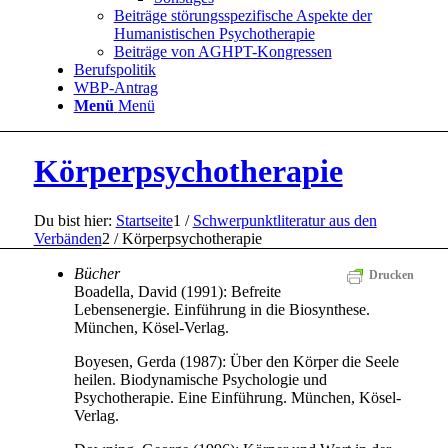
Beiträge störungsspezifische Aspekte der
Humanistischen Psychotherapie
Beiträge von AGHPT-Kongressen
Berufspolitik
WBP-Antrag
Menü
Menü
Körperpsychotherapie
Du bist hier:
Startseite
1
/
Schwerpunktliteratur aus den
Verbänden
2
/
Körperpsychotherapie
Bücher
Drucken
Boadella, David (1991): Befreite
Lebensenergie. Einführung in die Biosynthese.
München, Kösel-Verlag.
Boyesen, Gerda (1987): Über den Körper die Seele
heilen. Biodynamische Psychologie und
Psychotherapie. Eine Einführung. München, Kösel-
Verlag.