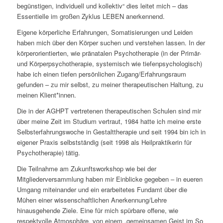
begünstigen, individuell und kollektiv“ dies leitet mich – das
Essentielle im großen Zyklus LEBEN anerkennend.
Eigene körperliche Erfahrungen, Somatisierungen und Leiden
haben mich über den Körper suchen und verstehen lassen. In der
körperorientierten, wie pränatalen Psychotherapie (in der Primär-
und Körperpsychotherapie, systemisch wie tiefenpsychologisch)
habe ich einen tiefen persönlichen Zugang/Erfahrungsraum
gefunden – zu mir selbst, zu meiner therapeutischen Haltung, zu
meinen Klient*innen.
Die in der AGHPT vertretenen therapeutischen Schulen sind mir
über meine Zeit im Studium vertraut, 1984 hatte ich meine erste
Selbsterfahrungswoche in Gestalttherapie und seit 1994 bin ich in
eigener Praxis selbstständig (seit 1998 als Heilpraktikerin für
Psychotherapie) tätig.
Die Teilnahme am Zukunftsworkshop wie bei der
Mitgliederversammlung haben mir Einblicke gegeben – in eueren
Umgang miteinander und ein erarbeitetes Fundamt über die
Mühen einer wissenschaftlichen Anerkennung/Lehre
hinausgehende Ziele. Eine für mich spürbare offene, wie
respektvolle Atmosphäre, von einem „gemeinsamen Geist im So