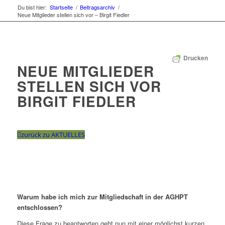
Du bist hier:
Startseite
/
Beitragsarchiv
/
Neue Mitglieder stellen sich vor – Birgit Fiedler
Drucken
NEUE MITGLIEDER
STELLEN SICH VOR
BIRGIT FIEDLER
zurück zu AKTUELLES
Warum habe ich mich zur Mitgliedschaft in der AGHPT
entschlossen?
Diese Frage zu beantworten geht nun mit einer möglichst kurzen